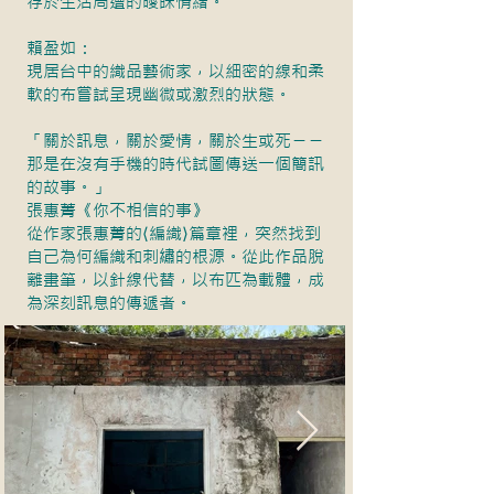
存於生活周遭的曖昧情緒。
賴盈如：
現居台中的織品藝術家，以細密的線和柔
軟的布嘗試呈現幽微或激烈的狀態。
「關於訊息，關於愛情，關於生或死ㄧㄧ
那是在沒有手機的時代試圖傳送一個簡訊
的故事。」
張惠菁《你不相信的事》
從作家張惠菁的⟨編織⟩篇章裡，突然找到
自己為何編織和刺繡的根源。從此作品脫
離畫筆，以針線代替，以布匹為載體，成
為深刻訊息的傳遞者。