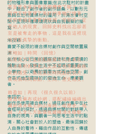
少...
的物種形象與圖像意識;在此次駐村的計畫
甚至是永遠沒有這個機會了呢？
中，融合了創作者的創作語彙，以獸形元
我們天性選擇了美好的事物記憶著，
素與在地物質媒材的運用，於清水眷村空
這些幸福是真實的情感，但卻不一定
間中呈現呼應環境現狀與自我觀察的描
是他人的現實。回歸史料找出忘卻甚
寫。
至是被奪走的事物，這是我在這裡現
地裡最真摯的衝動。
宋孜穎：
喜愛不設限的複合媒材創作與空間裝置展
演。
李翊如｜時間 《回憶》
創作核心從日常的觀察紀錄和身處環境的
以壓克力方盒搭配繪畫方式去表現，
體驗出發，發掘生活中不起眼卻重要的微
清水眷村的歷史人文及景色帶給藝術
小事物，以奇異的觀看方式再造空間，創
家的感受，重現某些時間點的切片，
作各式造型趣味的的擬造生命，療癒觀
展現個時間節點、空間、歷史感受。
者。
賴盈如｜再現 《很久很久以前》
李翊如：
辦透視麻布或紗網，搭配繡線編織出
創作多使用複合媒材，過往創作集中在社
屬於清水風土的山海經，從歷史、地
會框架的探討，透過與媒材間的對話帶入
貌、人文三方面環視建構清水樣貌。
自身的視角，與觀者一同思考生活中的點
滴，關心社會對於人的塑造，最後回歸於
人自身的看待。藉由作品的互動性，傳遞