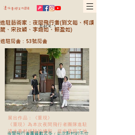
進駐藝術家：夜間飛行者(劉文韜、柯頌
back
葳、宋孜穎、李翊如、賴盈如)
進駐房舍：53號房舍
展出作品：《重現》
《重現》為本次夜間飛行者團隊進駐
清水眷村經驗的總和，從中發現了地
夜間飛行者團員數眾多，此次駐村的五位