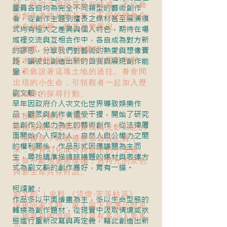
域、時空之間的靈光和情感，五位藝
團員各自均為完全不同類型的藝術創作
術創作者彼此相互有了不同的體會化
者，從創作主題到擅長之媒材甚至展演模
作自我經歷，將其完整重現。
式均有極大之差異與個人特色，期待在場
域裡交流與互相合作中，各自成為對方新
柯頌葳 ｜找尋 《躲貓貓》
的謬思，分享我們對藝術的熱愛與想像實
清水眷村映於視覺中的材質與色彩，
踐，讓彼此創造出新的自我與展現創作能
量。
仿若敘說著這塊土地的過往。眷舍間
出現的小生命，引領觀者一起加入歷
劉文韜：
史痕跡的探尋行動。
早年因政府介入次文化世界導致娛樂作
品、觀眾與創作者遭受干擾，開始了研究
宋孜穎｜拾光 《蘊》
並創作公權力為主的藝術創作，從法律層
撿拾蒐藏的花草果實成為光影日記的
面開始介入探討人、自然人與公權力之間
片羽捕抓，將層層疊加過程記錄下
的權利關係，作品形式因應議題為主而
來，孕育幻化成奇異造型的小生物。
生，尋找精準描繪該議題的媒材與表達方
生命不斷地盛開燦爛，舊時光的景色
式為劉文韜的創作喜好，育有一貓。
與新生命共存對話。
柯頌葳：
劉文韜 ｜史料 《流燈-苦等枯等》
作品多以平面繪畫為主，多以生命型態的
深夜回家之時，家人留下那盞小燈是
轉換為創作題材，從現實中汲取情境或狀
一種幸福的證明，只是有多少人要多
態進行重新改寫與再定義，藉此創造出新