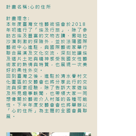
計畫名稱:心的住所
計畫理念:
本年度臺灣女性藝術協會於2018
年初進行了「埃及行旅」，除了參
訪古埃及豐富的文物古蹟、撒哈拉
沙漠刺激的探險外，並於法陽國際
藝術中心進駐，與國際藝術家舉行
聯合展演及文化交流，深刻地讓埃
及這片土地與精神感受我國女性藝
術家的熱情與特質，也展現一次美
好的柔性外交。
回到臺灣之後，進駐於清水眷村文
化園區的女藝會也將分享此行的交
流與探索經驗，除了告訴大家遊埃
及所見趣事軼聞，也帶領大家一同
想像關於藝術介入村落的各種可能
性。下半年度女藝會會也將舉辦以
「心的住所」為主題的全國會員聯
展。