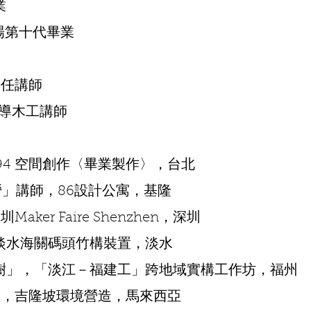
業
殖場第十代畢業
兼任講師
輔導木工講師
io 94 空間創作〈畢業製作〉，台北
營」講師，86設計公寓，基隆
ker Faire Shenzhen，深圳
」，淡水海關碼頭竹構裝置，淡水
生命樹」，「淡江－福建工」跨地域實構工作坊，福州
》」，吉隆坡環境營造，馬來西亞