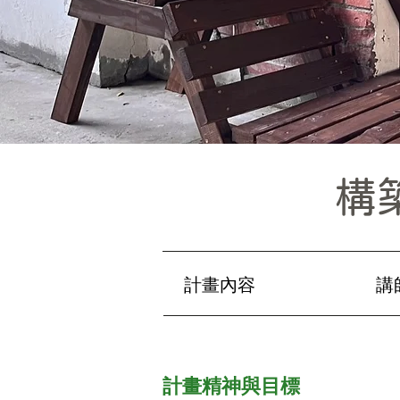
構
計畫內容
講
計畫精神與目
標