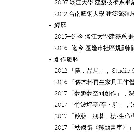
2007 淡江大學 建築技術系畢
2012 台南藝術大學 建築繁
經歷
2015─迄今 淡江大學建築系 
2016─迄今 基隆市社區規劃
創作履歷
2012 「隱．品局」， Stud
2016 「舊木料再生家具工作
2017 「夢孵夢空間創作」，深圳Ma
2017 「竹波坪亭/亭・駐
2017 「啟憩、沏碁、棲/
2017 「秋傑路《移動書車