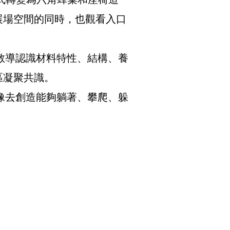
式轉變為六角蜂巢和座椅造
展場空間的同時，也觀看入口
導認識材料特性、結構、養
區凝聚共識。
去創造能夠躺著、攀爬、躲