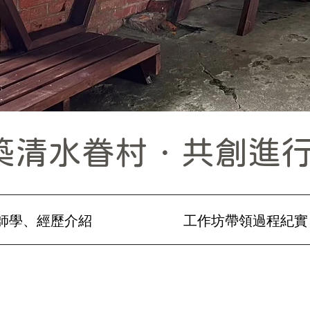
築清水眷村．共創進
師學、經歷介紹
​工作坊帶領過程紀實