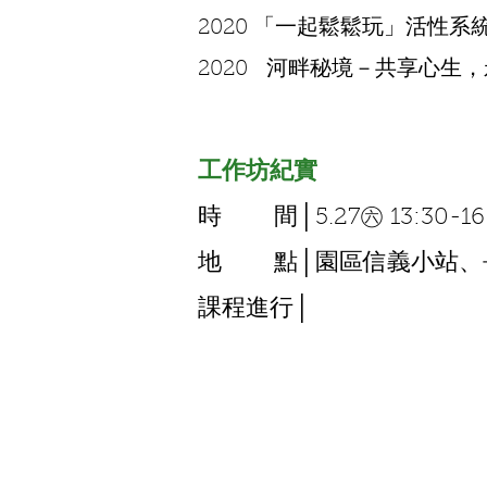
2020 「一起鬆鬆玩」活性
2020 河畔秘境－共享心生
工作坊紀實
時 間│5.27㊅ 13:30-16
地 點│園區信義小站、
課程進行│