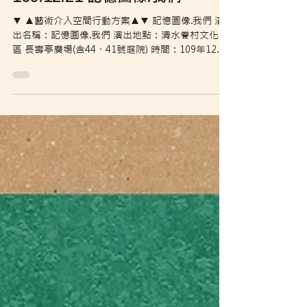
108.12.21 記憶圖像.我們
▼ ▲藝術介入空間行動方案▲▼ 記憶圖像.我們 演
出名稱：記憶圖像.我們 演出地點：清水眷村文化園
區 長壽亭廣場(含44、41號庭院) 時間：109年12月
21日(六)15:00-16:00 策劃、編導：蔡奇璋 助理編
導、表演：譚志杰 技術協力：林韋錠...