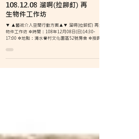
108.12.08 溜啊(拉鉚釘) 再
生物件工作坊
▼ ▲藝術介入空間行動方案▲▼ 溜啊(拉鉚釘) 再生
物件工作坊 ✲時間：108年12月08日(日)14:30-
17:00 ✲地點：清水眷村文化園區52號房舍 ✲授課
藝術家：許廷瑞 老師 「拉鉚釘」台語叫做「溜
啊」。清水眷村過去部分居民曾在空軍發動修製廠
工作，在發動機修製廠工...