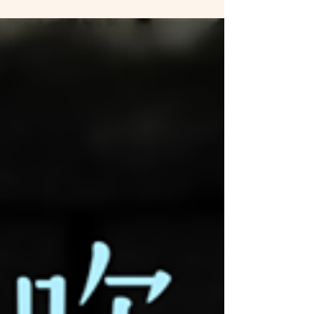
化園區涼亭 ■名額：20人 ■主持人：楊培亨 ■
策展講師：余勇男、林國義、許宸樺、顏宗賢
-----------------------------------------...