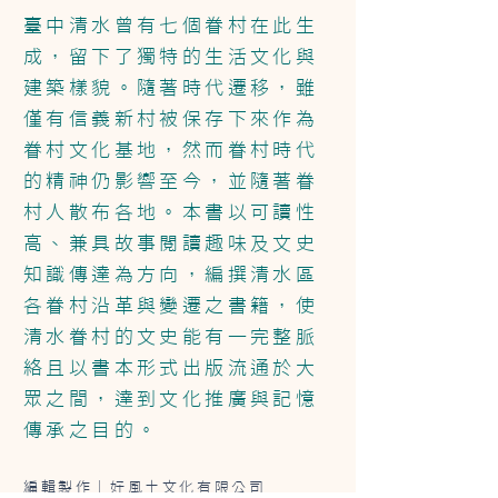
臺中清水曾有七個眷村在此生
成，留下了獨特的生活文化與
建築樣貌。隨著時代遷移，雖
僅有信義新村被保存下來作為
眷村文化基地，然而眷村時代
的精神仍影響至今，並隨著眷
村人散布各地。本書以可讀性
高、兼具故事閱讀趣味及文史
知識傳達為方向，編撰清水區
各眷村沿革與變遷之書籍，使
清水眷村的文史能有一完整脈
絡且以書本形式出版流通於大
眾之間，達到文化推廣與記憶
傳承之目的。
編輯製作│好風土文化有限公司