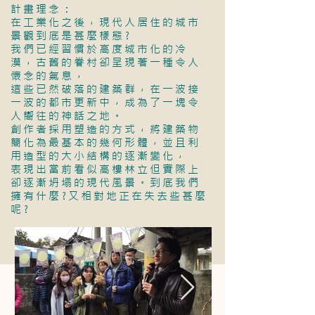
計畫理念：
在工業化之後，現代人居住的城市
景觀到底是甚麼樣態?
我們已經習慣於高度城市化的冷
漠，古舊的眷村卻呈現著一種令人
懷念的氣息，
這些已然破落的建築群，在一波接
一波的都市更新中，成為了一塊令
人嚮往的神話之地。
創作者採用塑造的方式，將建築物
簡化為最基本的幾何形體，並且利
用造型的大小結構的逐漸變化，
表現出當前看似高樓林立但實際上
卻逐漸坍塌的現代風景。到底我們
擁有什麼?又相對地正在失去些甚麼
呢?