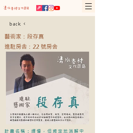
back
藝術家：段存真
進駐房舎：22 號房舍
計畫名稱：緩慢，但肯定地消解中