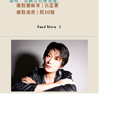
能性，並關注社會意識。
進駐藝術家│古孟萱
進駐房
舍│西10號
Read More
出生於臺灣臺北，自2005年赴法國留
學，獲法國國立高等布魯日藝術學
院，國家高等造型表達藝術碩士文憑
( DNSEP, Ecole Nationale Supérieure
d’Art de Bourges )。 2011-12參與法
國巴黎高等裝飾藝術學院，藝術家研
究後文憑的計畫（Post-diplôme,
Ecole Nationale Supérieure des Arts