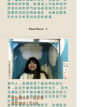
獨特的世界觀，盼透過人字兔和他們
所居住的世界巧妙地表達現代生活中
隱匿而深刻的情緒感受，並喚起觀眾
對於生活本質的深思和探索。
Read More
臺中人，英國聖馬丁藝術學院碩士
畢，結合手繪與攝影創作短片， 其作
品捕捉日常中被忽略且習以為常的小
趣味，進一步思考許多生活常規下的
進駐藝術家│陸姿蓉
合理性。
進駐房舍│西9號
製作影像的過程對她而言，彷彿是在