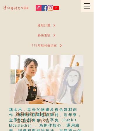
進駐計畫
藝術進駐
112年駐村藝術家
魏金禾，專長於繪畫及複合媒材創
進駐藝術家│魏金禾
作，成長於桃園忠貞新村。近年來，
金禾以自創角色「人字兔（Rabbit
進駐房舍│西8號
Moustache）」為創作核心，運用繪
畫、編織和戳繡等技法，欲建構一個