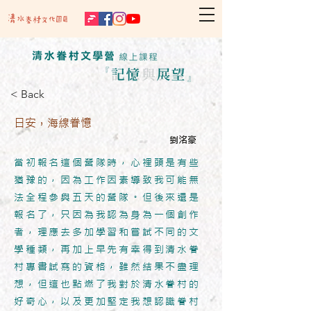
< Back
日安，海線眷憶
劉洺豪
當初報名這個營隊時，心裡頭是有些
猶豫的，因為工作因素導致我可能無
法全程參與五天的營隊。但後來還是
報名了，只因為我認為身為一個創作
者，理應去多加學習和嘗試不同的文
學種類，再加上早先有幸得到清水眷
村專書試寫的資格，雖然結果不盡理
想，但這也點燃了我對於清水眷村的
好奇心，以及更加堅定我想認識眷村