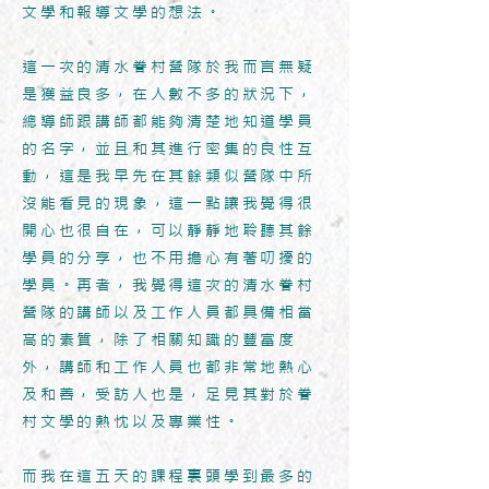
文學和報導文學的想法。
這一次的清水眷村營隊於我而言無疑
是獲益良多，在人數不多的狀況下，
總導師跟講師都能夠清楚地知道學員
的名字，並且和其進行密集的良性互
動，這是我早先在其餘類似營隊中所
沒能看見的現象，這一點讓我覺得很
開心也很自在，可以靜靜地聆聽其餘
學員的分享，也不用擔心有著叨擾的
學員。再者，我覺得這次的清水眷村
營隊的講師以及工作人員都具備相當
高的素質，除了相關知識的豐富度
外，講師和工作人員也都非常地熱心
及和善，受訪人也是，足見其對於眷
村文學的熱忱以及專業性。
而我在這五天的課程裏頭學到最多的