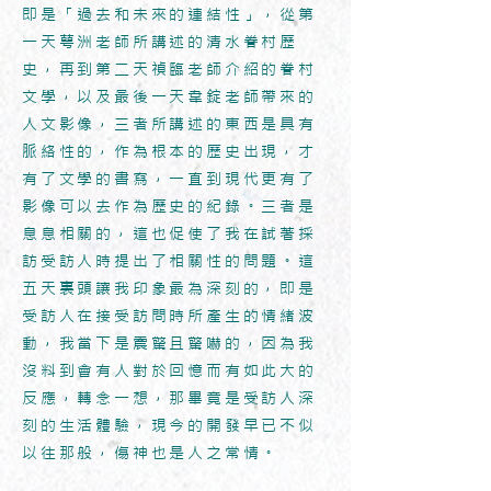
即是「過去和未來的連結性」，從第
一天萼洲老師所講述的清水眷村歷
史，再到第二天禎臨老師介紹的眷村
文學，以及最後一天韋錠老師帶來的
人文影像，三者所講述的東西是具有
脈絡性的，作為根本的歷史出現，才
有了文學的書寫，一直到現代更有了
影像可以去作為歷史的紀錄。三者是
息息相關的，這也促使了我在試著採
訪受訪人時提出了相關性的問題。這
五天裏頭讓我印象最為深刻的，即是
受訪人在接受訪問時所產生的情緒波
動，我當下是震驚且驚嚇的，因為我
沒料到會有人對於回憶而有如此大的
反應，轉念一想，那畢竟是受訪人深
刻的生活體驗，現今的開發早已不似
以往那般，傷神也是人之常情。