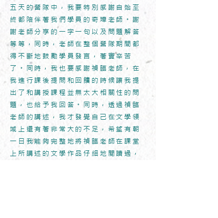
五天的營隊中，我要特別感謝自始至
終都陪伴著我們學員的奇璋老師。謝
謝老師分享的一字一句以及問題解答
等等，同時，老師在整個營隊期間都
得不斷地鼓勵學員發言，著實辛苦
了。同時，我也要感謝禎臨老師，在
我進行課後提問和回饋的時候讓我提
出了和講授課程並無太大相關性的問
題，也給予我回答。同時，透過禎臨
老師的講述，我才發覺自己在文學領
域上還有著非常大的不足，希望有朝
一日我能夠完整地將禎臨老師在課堂
上所講述的文學作品仔細地閱讀過，
並且整理出屬於自己的一套思緒。
透過眷村文學，我看見了眷村人物的
生命力，也看見了眷村人民的濃厚情
感。透過這五天的營隊，我不但學到