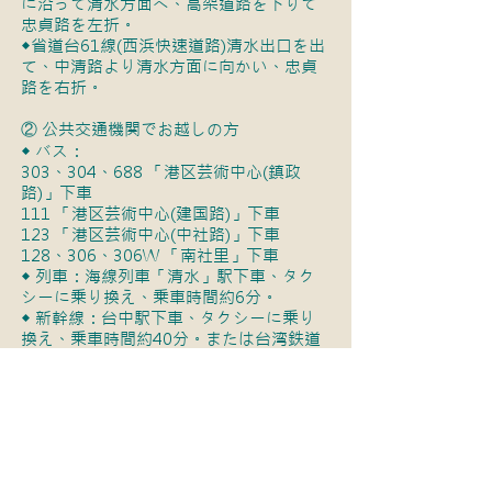
に沿って清水方面へ、高架道路を下りて
忠貞路を左折。
◆省道台61線(西浜快速道路)清水出口を出
て、中清路より清水方面に向かい、忠貞
路を右折。
② 公共交通機関でお越しの方
◆ バス：
303、304、688 「港区芸術中心(鎮政
路)」下車
111 「港区芸術中心(建国路)」下車
123 「港区芸術中心(中社路)」下車
128、306、306W 「南社里」下車
◆ 列車：海線列車「清水」駅下車、タク
シーに乗り換え、乗車時間約6分。
◆ 新幹線：台中駅下車、タクシーに乗り
換え、乗車時間約40分。または台湾鉄道
新烏日駅より海線列車に乗車、「清水」
駅下車後、タクシーに乗り換え、乗車時
間約6分。
「115
年度臺中清水眷村文化園區服務中心」委託專業服務案