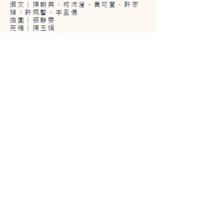
撰文│陳朝興、柯沛瀅、黃可萱、許家
禎、許珮馨、李孟儀
插圖│張靜雯
完稿│陳玉娟
統籌│沁嵐藝文整合有限公司
指導單位：臺中市政府
主辦單位：臺中市政府文化局
承辦單位：沁嵐藝文整合有限公司
Read More
「115
年度臺中清水眷村文化園區服務中心」委託專業服務案
主辦單位：臺中市政府文化局
執行單位：沁嵐藝文整合有限公司
地址：臺中市清水區中社路信義巷44號
電話：0901-176678
Mail：
artchingshui@gmail.com
​LINE ：@083mlzxw (清水眷村文化園區)