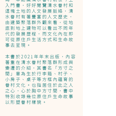
入門書，好好閱覽清水眷村和
這塊土地的人文發展脈絡，清
水眷村有著豐富的人文歷史，
由建築聚落群外觀來看，從地
底到地上建物可以看出不同年
代的發展歷程，而文化內在即
可從原住戶生活方式和生命故
事去呈現。
本書於2021年年末出版，內容
著重在清水眷村聚落群形成與
變遷的介紹，其書名「方寸之
間」意為生於行李箱、村子、
小房子、桌子等方框內蘊育的
眷村文化。也指居住於此之人
之心，心於胸中方寸間，書中
特別收錄幾位原住戶生命故事
以形塑眷村樣貌。