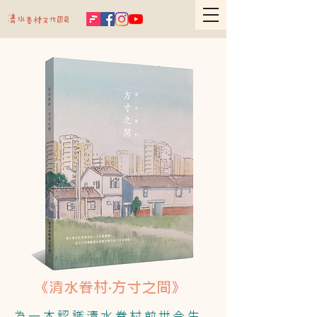
《清水眷村‧方寸之間》
為一本認識清水眷村前世今生