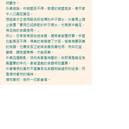
物觀念。
外婆總說，杯碗盤丟不得，家裡的碗盤越多，表示家
中人口興旺富足。
想起某次正使用剛洗好微濕的杯子喝水，外婆馬上喝
止說著「要用已經晾乾的杯子喝水，代表家中富足，
有足夠的食器使用。」
所以，日常若有朋友送食器，通常象徵著好事。杯盤
也輕易丟不得，得真的有損壞了才丟，若真有要丟棄
的食器，也需在丟之前將食器另尋他用，例如花盆、
筆筒、調色盤等等，才能丟棄。
外婆經歷戰亂，深知食器是神聖的，在那個是飽足為
最重要的年代，象徵溫飽的食器特別重要。
外婆傳承的當然不是盲目屯食器就能過好的迷信，而
是惜物愛物的精神。
惜物愛物，自然一切都會順。
「115
年度臺中清水眷村文化園區服務中心」委託專業服務案
主辦單位：臺中市政府文化局