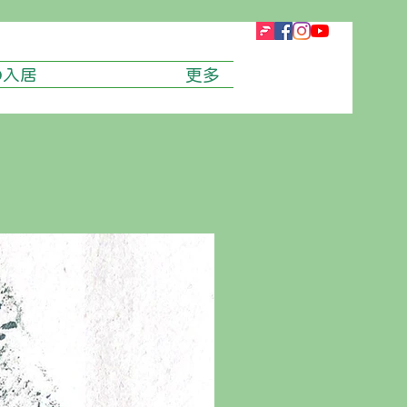
の入居
更多