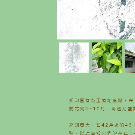
拓印圖樣為玉蘭花葉脈，在
開花期4~10月，高溫期盛
來到春天，在42戶區的4
味，以此告知它們的存在。