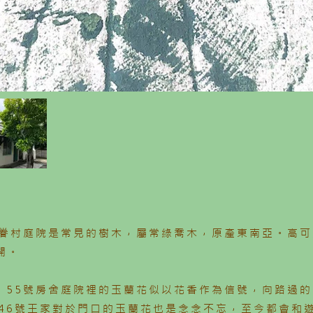
眷村庭院是常見的樹木，屬常綠喬木，原產東南亞。高可
開。
6、55號房舍庭院裡的玉蘭花似以花香作為信號，向路過
46號王家對於門口的玉蘭花也是念念不忘，至今都會和