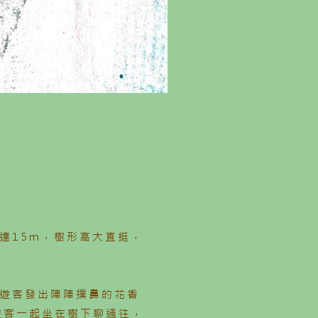
達15m，樹形高大直挺，
的遊客發出陣陣撲鼻的花香
遊客一起坐在樹下聊過往，