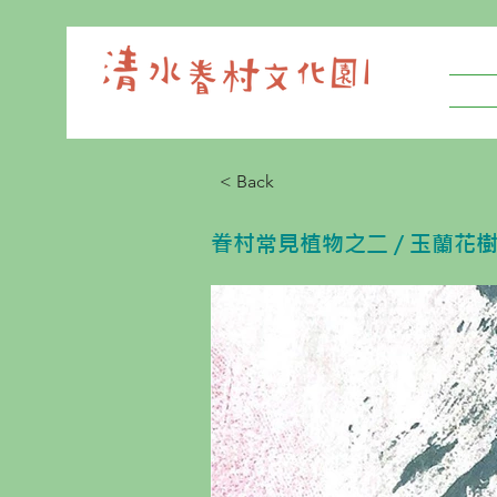
< Back
眷村常見植物之二 / 玉蘭花