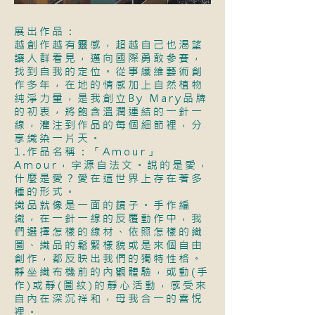
展出作品：
越創作越有靈感，超越自己也渴望
讓人群看見，邁向國際勇敢參賽，
找到自我的定位。從事纖維藝術創
作多年，在地的情感加上自然植物
純淨力量，是我創立By Mary品牌
的初衷，將飽含溫潤連結的一針一
線，灌注到作品的每個細節裡，分
享織染一片天。
1.作品名稱：「Amour」
Amour，字源自法文。說的是愛，
什麼是愛？愛在這世界上存在著多
種的形式。
織品就像是一面的鏡子。手作編
織，在一針一線的反覆動作中，我
們選擇怎樣的線材、依照怎樣的織
圖、織品的鬆緊樣貌或是來個自由
創作，都反映出我們的獨特性格。
靜坐織布機前的內觀體驗，或動(手
作)或靜(圖紋)的靜心活動，感受來
自內在深沉祥和，母我合一的喜悅
裡。