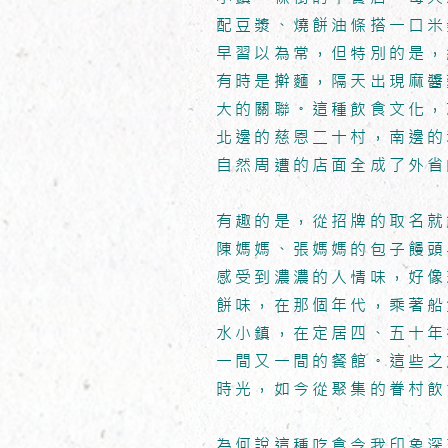
配豆漿、燒餅油條搭一口米
早習以為常，但特別的是，
有時是擀麵，隔天出現麻醬
大的關聯。這種飲食文化，
北邊的慈恩二十村，南邊的
自然周遭的店面全成了外省
有趣的是，從招牌的取名就
陳媽媽、張媽媽的包子饅頭
感受到濃濃的人情味，好像
餅味，在那個年代，乘著船
水小鎮，在定居四、五十年
一間又一間的餐館。這些之
時光，如今從聚集的眷村飲
為何說這種吃食令我印象深