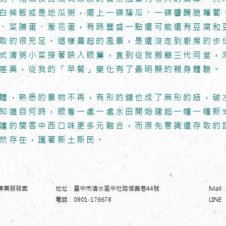
白稀飯或是地瓜粥，擺上一碟蔭瓜、一碟醬醃脆蘿蔔
、菜脯蛋、蔥花蛋，有時豐盛一點還可能還有豆腐和
取的很充足。這樣晨起的風景，是還沒走到廚房的步
式清粥小菜接著映入眼簾，直到從我搬離三代同堂，
差異，從我的「早餐」變化有了最明顯的親身體驗。
體，熟悉的景物不再，有形的鏈也成了無形的結，破
知道自何時，眼看一處一處水田開始建起一幢一幢新
嚐的閩客中西口味更多元融合，而原先意識還存取的
然存在，護著斯土斯民。
專業服務案
地址：臺中市清水區中社路信義巷44號
Mail
電話：0901-176678
​LIN