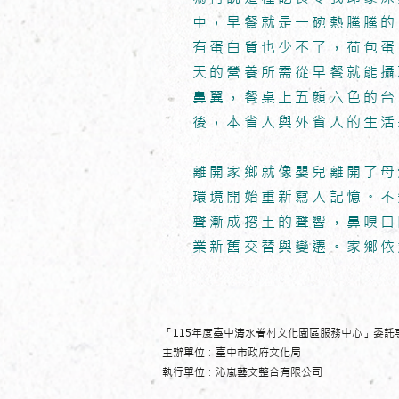
中，早餐就是一碗熱騰騰的
有蛋白質也少不了，荷包蛋
天的營養所需從早餐就能攝
鼻翼，餐桌上五顏六色的台
後，本省人與外省人的生活
離開家鄉就像嬰兒離開了母
環境開始重新寫入記憶。不
聲漸成挖土的聲響，鼻嗅口
業新舊交替與變遷。家鄉依
「115
年度臺中清水眷村文化園區服務中心」委託
主辦單位：臺中市政府文化局
執行單位：沁嵐藝文整合有限公司