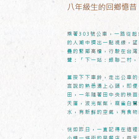
八年級生的回鄉憶昔
乘著303號公車，一路從
的人潮中擠出一點視線，望
疊的緊鄰高樓，行駛在台灣
聲：「下一站：銀聯二村，
當按下下車鈴，走出公車的
言說的熟悉湧上心頭，即便
田，一年隨著田中央的秧苗
天厝，波光粼粼，麻雀白鷺
水，有新鮮的空氣，有食物
恍如昨日，一直記得在這裡
小鎮一條街的早餐店。每天