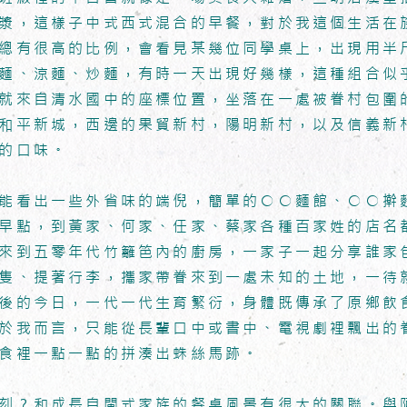
漿，這樣子中式西式混合的早餐，對於我這個生活在
總有很高的比例，會看見某幾位同學桌上，出現用半
麵、涼麵、炒麵，有時一天出現好幾樣，這種組合似
就來自清水國中的座標位置，坐落在一處被眷村包圍
和平新城，西邊的果貿新村，陽明新村，以及信義新
的口味。
能看出一些外省味的端倪，簡單的○○麵館、○○擀
早點，到黃家、何家、任家、蔡家各種百家姓的店名
來到五零年代竹籬笆內的廚房，一家子一起分享誰家
隻、提著行李，攜家帶眷來到一處未知的土地，一待
後的今日，一代一代生育繁衍，身體既傳承了原鄉飲
於我而言，只能從長輩口中或書中、電視劇裡飄出的
食裡一點一點的拼湊出蛛絲馬跡。
刻？和成長自閩式家族的餐桌風景有很大的關聯。與