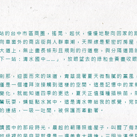
起站的台中市區商圈，搖晃、起伏，慢慢地駛向回家的
向車窗外的商店街與人群車潮，天際線是緊密的房屋
大道上，無止盡長條形且規則的行道樹，與分隔道路
下一站：清水國中……」，放眼望去的綠和金黃盡收
剎那，迎面而來的味道，青草混著夏天微黏膩的薰風
僅是一個禮拜沒接觸到這樣的空間。這是記憶中的家
變化，就能知道四季的更迭，夏天正值播種插秧苗，
鷥玩耍，蜻蜓點水其中。這是清水帶給我的感覺，宛
的連結，一吸一吐間，被保護而牽動著。
讀國中的那段時光，晨起的朝陽照進屋子，叫醒了每
班級裡的早自習就像是一場美食大雜燴，三明治漢堡