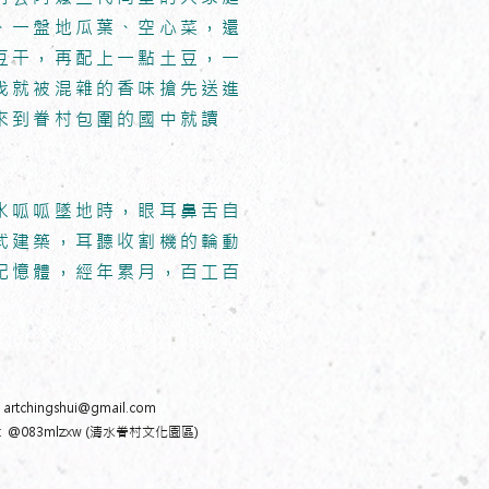
、一盤地瓜葉、空心菜，還
豆干，再配上一點土豆，一
伐就被混雜的香味搶先送進
來到眷村包圍的國中就讀
水呱呱墜地時，眼耳鼻舌自
式建築，耳聽收割機的輪動
記憶體，經年累月，百工百
：
artchingshui@gmail.com
E ：@083mlzxw (清水眷村文化園區)