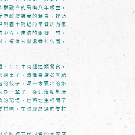
族群融合的島嶼八年級生，
斤塑膠袋裝著的麵食，裡頭
乎與國中附近的早餐店有很
的中心，東邊的銀聯二村，
村，這樣被幾處眷村包圍，
麵、○○牛肉麵這類餐食，
都跑出了，這種自店名就能
包的餃子，哪一家飄出的烙
就是一輩子，從此落腳於清
食的記憶，也落地生根開了
眷村味，在沒經歷過的眷村
阿公阿嬤三代同堂的大家庭