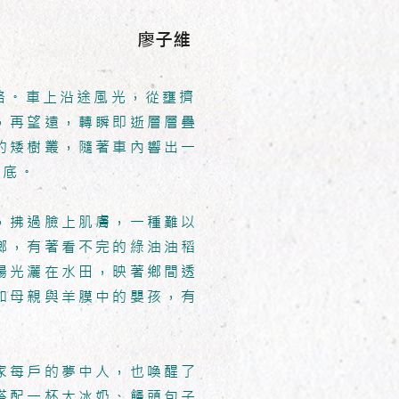
廖子維
路。車上沿途風光，從壅擠
，再望遠，轉瞬即逝層層疊
的矮樹叢，隨著車內響出一
眼底。
，拂過臉上肌膚，一種難以
鄉，有著看不完的綠油油稻
陽光灑在水田，映著鄉間透
如母親與羊膜中的嬰孩，有
家每戶的夢中人，也喚醒了
搭配一杯大冰奶、饅頭包子