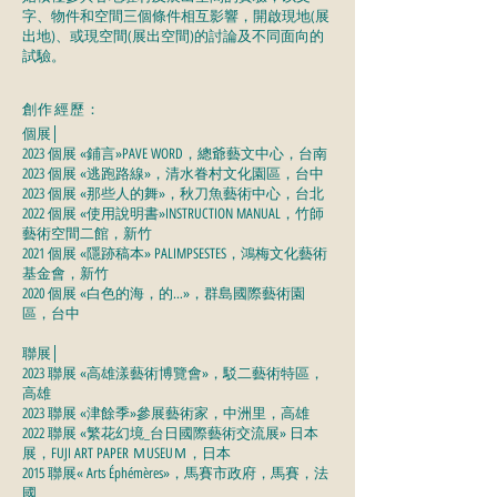
字、物件和空間三個條件相互影響，開啟現地(展
出地)、或現空間(展出空間)的討論及不同面向的
試驗。
創作經歷：
個展
│
2023 個展 «鋪言»PAVE WORD，總爺藝文中心，台南
2023 個展 «逃跑路線»，清水眷村文化園區，台中
2023 個展 «那些人的舞»，秋刀魚藝術中心，台北
2022 個展 «使用說明書»INSTRUCTION MANUAL，竹師
藝術空間二館，新竹
2021 個展 «隱跡稿本» PALIMPSESTES，鴻梅文化藝術
基金會，新竹
2020 個展 «白色的海，的…»，群島國際藝術園
區，台中
聯展
│
2023 聯展 «高雄漾藝術博覽會»，駁二藝術特區，
高雄
2023 聯展 «津餘季»參展藝術家，中洲里，高雄
2022 聯展 «繁花幻境_台日國際藝術交流展» 日本
展，FUJI ART PAPER ＭUSEUＭ，日本
2015 聯展« Arts Éphémères»，馬賽市政府，馬賽，法
國