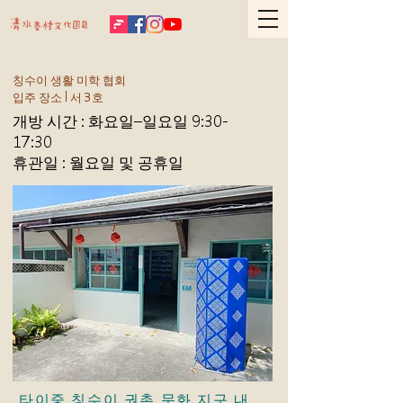
칭수이 생활 미학 협회
입주 장소│서 3호
개방 시간 : 화요일–일요일 9:30-
17:30
휴관일 : 월요일 및 공휴일
타이중 칭수이 권촌 문화 지구 내