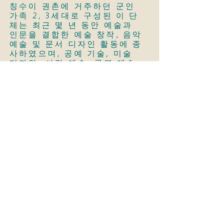
칭수이 권촌에 거주하던 군인
가족 2, 3세대로 구성된 이 단
체는 최근 몇 년 동안 예술과
인문을 결합한 예술 창작, 음악
예술 및 문서 디자인 활동에 종
사하였으며, 공예 기술, 미술
디자인, 시각 예술, 공연 예술
및 행사 계획 등 다양한 방면에
서의 풍부한 능력과 인적 자원
을 쌓아 왔습니다.
Read More
지역 사회 단체│ 하이완 그림책
입주 장소│남 5호
개방 시간 :
매주 토요일, 일요일 10:00-17:00 자
유 입장
매주 목요일, 금요일 10:00-17:00 단
체 예약