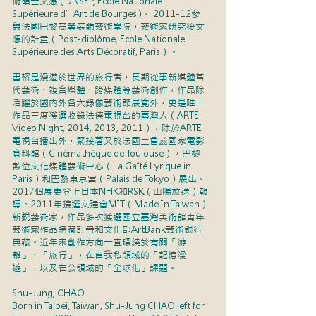
術碩士文憑 ( DNSEP, Ecole Nationale
Supérieure d’Art de Bourges )。 2011-12參
與法國巴黎高等裝飾藝術學院，藝術家研究後文
憑的計畫（Post-diplôme, Ecole Nationale
Supérieure des Arts Décoratif, Paris）。
書榕是漫遊於世界的旅行者，長期從事新媒體當
代藝術、複合媒體、跨媒體等藝術創作，作品除
活躍於國內外各大錄像藝術節展覽外，更是唯一
作品三度獲選收錄法德電視台的臺灣人（ARTE
Video Night, 2014, 2013, 2011），除於ARTE
電視台播出外，緊接著又於法國土魯茲國家電影
資料館（Cinémathèque de Toulouse），巴黎
數位文化媒體藝術中心（La Gaîté Lyrique in
Paris）和巴黎東京宮（Palais de Tokyo）展出。
2017個展更登上日本NHK和RSK（山陽放送）報
導。2011年獲選文建會MIT（Made In Taiwan）
新銳藝術家，作品多次獲選國立臺灣美術館青年
藝術家作品購藏計畫和文化部ArtBank藝術銀行
典藏。近年來創作方向一直環繞於有關「游
離」、「旅行」，在自我私領域的「記憶漫
遊」，以及在公領域的「全球化」課題。
Shu-Jung, CHAO
Born in Taipei, Taiwan, Shu-Jung CHAO left for