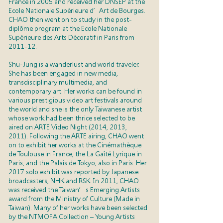
France in 2005 and received her DNSEP at the
Ecole Nationale Supérieure d’Art de Bourges.
CHAO then went on to study in the post-
diplôme program at the Ecole Nationale
Supérieure des Arts Décoratif in Paris from
2011-12.
Shu-Jung is a wanderlust and world traveler.
She has been engaged in new media,
transdisciplinary multimedia, and
contemporary art. Her works can be found in
various prestigious video art festivals around
the world and she is the only Taiwanese artist
whose work had been thrice selected to be
aired on ARTE Video Night (2014, 2013,
2011). Following the ARTE airing, CHAO went
on to exhibit her works at the Cinémathèque
de Toulouse in France, the La Gaîté Lyrique in
Paris, and the Palais de Tokyo, also in Paris. Her
2017 solo exhibit was reported by Japanese
broadcasters, NHK and RSK. In 2011, CHAO
was received the Taiwan’s Emerging Artists
award from the Ministry of Culture (Made in
Taiwan). Many of her works have been selected
by the NTMOFA Collection – Young Artists