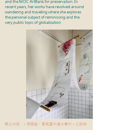
and the MOC ArtBank for preservation. In
recent years, her works have revolved around
wandering and traveling where she explores
the personal subject of reminiscing and the
very public topic of globalization
展出作品：« 推開窗，看見臺中清水眷村 » 三部曲