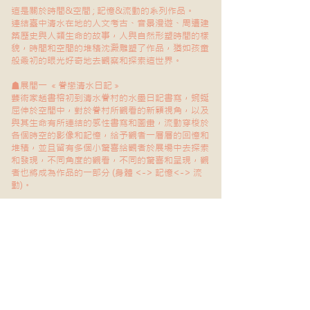
這是關於時間&空間 ; 記憶&流動的系列作品。
連結臺中清水在地的人文考古、音景漫遊、周遭建
築歷史與人類生命的故事，人與自然形塑時間的樣
貌，時間和空間的堆積沈澱雕塑了作品，猶如孩童
般最初的眼光好奇地去觀察和探索這世界。​​
☗展間一 ​ « 眷戀清水日記 »
藝術家趙書榕初到清水眷村的水墨日記書寫，蜿蜒
屈伸於空間中，對於眷村所觀看的新穎視角，以及
與其生命有所連結的感性書寫和圖畫，流動穿梭於
各個時空的影像和記憶，給予觀者一層層的回憶和
堆積，並且留有多個小驚喜給觀者於展場中去探索
和發現，不同角度的觀看，不同的驚喜和呈現，觀
者也將成為作品的一部分 (身體 <-> 記憶<-> 流
動)。
☗展間二 ​ « 翻 ∞ 憶 »
輕輕撥開藝術家精心縫製的« 眷戀清水門簾 »，« 翻
∞ 憶 » 清水篇則是將眷村、家庭、書信重新用翻模
的方式，以新舊紅磚和藝術家特製的「語言水磚」
推砌的意象，並且加入其他珍貴小物件，新舊記憶
間堆疊
出生命的迴廊意境，體驗著生命中的去與
留，並提出「World without Strangers」之想法，
以及城市、建築、環境、歷史…多元漫遊的呈現。