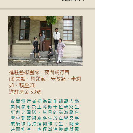
進駐藝術團隊：夜間飛行者
(劉文韜、柯頌葳、宋孜穎、李翊
如、賴盈如)
進駐房舍 53號
夜間飛行者初為彰化師範大學
美術學系為主等數十位研究生
所創之團隊，其目的為激勵台
灣中部藝術系學生於在學與畢
業後彼此持續創作而生；隨著
時間推演，也逐漸演變成凝聚