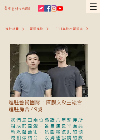
藝術進駐
111年駐村藝術家
進駐計畫
進駐藝術團隊：陳麒文&王崧合
進駐房舍 49號
我們是由兩位熟識八年夥伴所
組成的團體，各自擅長平面與
新媒體藝術，試圖將彼此的領
域相做結合，以溝通協調的默