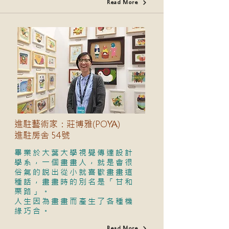
Read More
進駐藝術家：莊博雅(POYA)
進駐房舍 54號
畢業於大葉大學視覺傳達設計
學系，一個畫畫人，就是會很
俗氣的說出從小就喜歡畫畫這
種話，畫畫時的別名是「甘和
栗路」。
人生因為畫畫而產生了各種機
緣巧合。
Read More