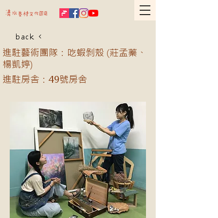
back
進駐藝術團隊：吃蝦剝殼 (莊孟蓁、
楊凱婷)
進駐房舎：49號房舍