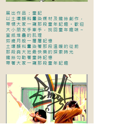
展出作品：童記
以土壤顏料暈染媒材及鐵絲創作，
帶領大家一窺那段童年記趣。歡迎
大小朋友手牽手，找回童年趣味～
宣紙堆疊的肌理
如歲月般一層層記憶
土壤顏料暈染著那段溫暖的從前
那段與大地最快樂的探索時光
鐵絲勾勒著童時記憶
帶著大家一窺那段童年記趣