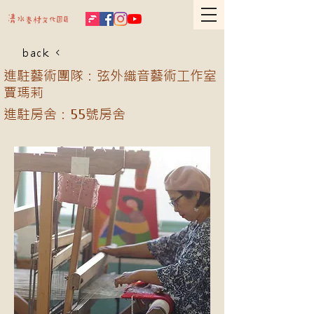
back
進駐藝術團隊：弦外織音藝術工作室
賈瑪莉
進駐房舍：55號房舍