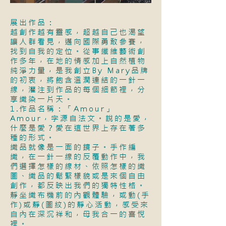
展出作品：
越創作越有靈感，超越自己也渴望
讓人群看見，邁向國際勇敢參賽，
找到自我的定位。從事纖維藝術創
作多年，在地的情感加上自然植物
純淨力量，是我創立By Mary品牌
的初衷，將飽含溫潤連結的一針一
線，灌注到作品的每個細節裡，分
享織染一片天。
1.作品名稱：「Amour」
Amour，字源自法文。說的是愛，
什麼是愛？愛在這世界上存在著多
種的形式。
織品就像是一面的鏡子。手作編
織，在一針一線的反覆動作中，我
們選擇怎樣的線材、依照怎樣的織
圖、織品的鬆緊樣貌或是來個自由
創作，都反映出我們的獨特性格。
靜坐織布機前的內觀體驗，或動(手
作)或靜(圖紋)的靜心活動，感受來
自內在深沉祥和，母我合一的喜悅
裡。