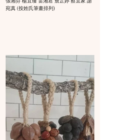
張湘芬 楊宜臻 雷湘君 詹芷婷 蔡宜家 謝
宛真 (按姓氏筆畫排列)