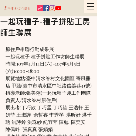
一起玩種子-種子拼貼工房
師生聯展
原住戶串聯行動成果展
一起玩種子 種子拼貼工作坊師生聯展
時間:107年4月14日(六)-107年5月5日
(六)10:00-18:00
展覽地點:臺中清水眷村文化園區 寄風冊
店 甲聽(臺中市清水區中社路信義巷41號)
指導老師:張美翎(一起玩種子趣工作團隊
負責人/清水眷村原住戶)
展出者:丁巧欣 丁巧孟 丁巧笙 王浩軒 王
妍菲 王淑譁  余哲睿 李秀琴  洪昕妤 洪千
琇 洪詩鈴 洪珠紗 紀宜苹 陳勉  陳奕安  
陳佩吟  張真真 張娟娟 