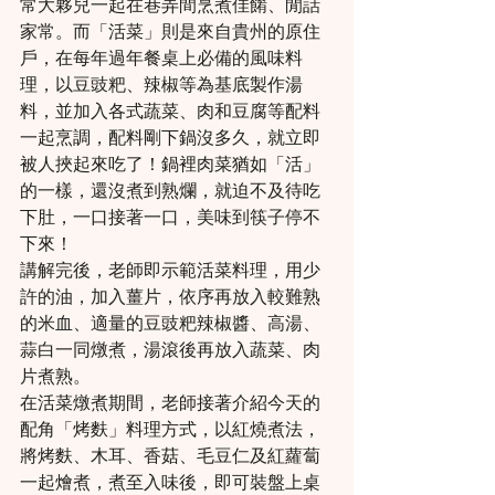
常大夥兒一起在巷弄間烹煮佳餚、閒話
家常。而「活菜」則是來自貴州的原住
戶，在每年過年餐桌上必備的風味料
理，以豆豉粑、辣椒等為基底製作湯
料，並加入各式蔬菜、肉和豆腐等配料
一起烹調，配料剛下鍋沒多久，就立即
被人挾起來吃了！鍋裡肉菜猶如「活」
的一樣，還沒煮到熟爛，就迫不及待吃
下肚，一口接著一口，美味到筷子停不
下來！
講解完後，老師即示範活菜料理，用少
許的油，加入薑片，依序再放入較難熟
的米血、適量的豆豉粑辣椒醬、高湯、
蒜白一同燉煮，湯滾後再放入蔬菜、肉
片煮熟。
在活菜燉煮期間，老師接著介紹今天的
配角「烤麩」料理方式，以紅燒煮法，
將烤麩、木耳、香菇、毛豆仁及紅蘿蔔
一起燴煮，煮至入味後，即可裝盤上桌