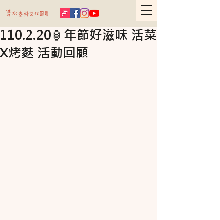
110.2.20🏮年節好滋味 活菜
X烤麩 活動回顧