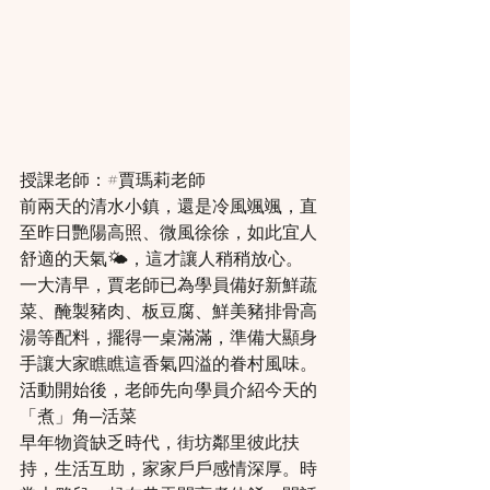
授課老師：#賈瑪莉老師
前兩天的清水小鎮，還是冷風颯颯，直
至昨日艷陽高照、微風徐徐，如此宜人
舒適的天氣🌤，這才讓人稍稍放心。
一大清早，賈老師已為學員備好新鮮蔬
菜、醃製豬肉、板豆腐、鮮美豬排骨高
湯等配料，擺得一桌滿滿，準備大顯身
手讓大家瞧瞧這香氣四溢的眷村風味。
活動開始後，老師先向學員介紹今天的
「煮」角─活菜
早年物資缺乏時代，街坊鄰里彼此扶
持，生活互助，家家戶戶感情深厚。時