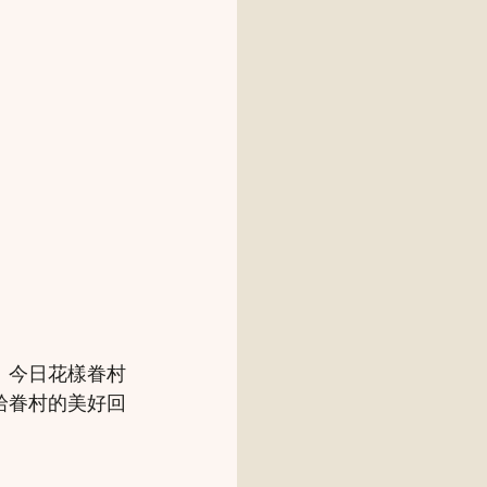
。今日花樣眷村
拾眷村的美好回