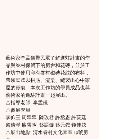
藝術家李孟儀帶民眾了解進駐計畫的作
品與眷村保留下的房舍和花磚，並於工
作坊中使用印有眷村磁磚花紋的布料，
帶領民眾以拼貼、渲染、縫製出心中家
屋的形貌，本次工作坊的學員成品也與
藝術家的進駐計畫一起展出。
△指導老師-李孟儀
△參展學員
李仰玉 周翠翠  陳玫君 許丞恩 許菽廷
趙倩瑩 廖雪吟  蔡語璇 蔡元銨 鍾佳妏
△展出地點: 清水眷村文化園區 19號房