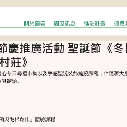
關於園區
園區訊息
進駐計畫
週邊
 節慶推廣活動 聖誕節《
小村莊》
暖心冬日尋禮市集以及手感聖誕裝飾編繞課程，伴隨著大
聖誕體驗。
紅酒與毛根創作」體驗課程