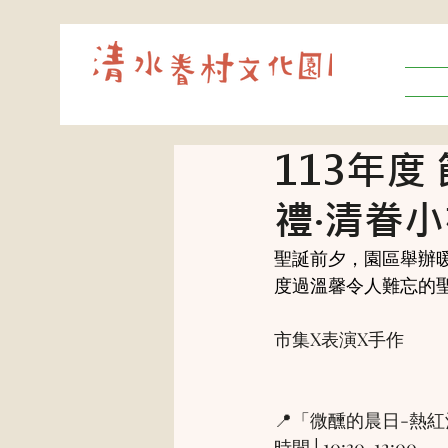
113年度
禮‧清眷
聖誕前夕，園區舉辦
度過溫馨令人難忘的
市集X表演X手作
📍「微醺的晨日-熱
時間│10:30-12:00