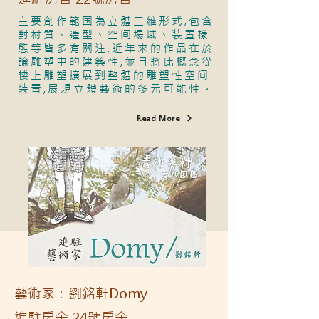
主要創作範国為立體三維形式,包含
對材質、造型、空间場域、装置樣
態等皆多有關注,近年來的作品在於
論雕塑中的建築性,並且將此概念從
楼上雕塑擴展到整體的雕塑性空间
装置,展現立體藝術的多元可能性。
Read More
藝術家：劉銘軒Domy
進駐房舍 24號房舍