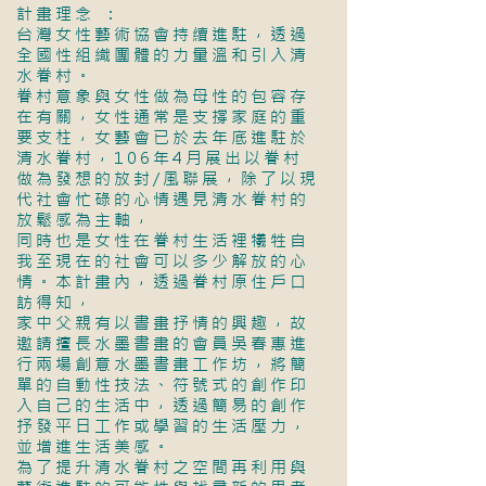
計畫理念 ：
台灣女性藝術協會持續進駐，透過
全國性組織團體的力量溫和引入清
水眷村。
眷村意象與女性做為母性的包容存
在有關，女性通常是支撐家庭的重
要支柱，女藝會已於去年底進駐於
清水眷村，106年4月展出以眷村
做為發想的放封/風聯展，除了以現
代社會忙碌的心情遇見清水眷村的
放鬆感為主軸，
同時也是女性在眷村生活裡犧牲自
我至現在的社會可以多少解放的心
情。本計畫內，透過眷村原住戶口
訪得知，
家中父親有以書畫抒情的興趣，故
邀請擅長水墨書畫的會員吳春惠進
行兩場創意水墨書畫工作坊，將簡
單的自動性技法、符號式的創作印
入自己的生活中，透過簡易的創作
抒發平日工作或學習的生活壓力，
並增進生活美感。
為了提升清水眷村之空間再利用與